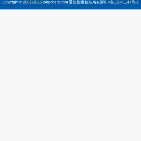
Copyright © 2001-2025 tongchem.com 通凯集团 版权所有
浙ICP备11041147号-1