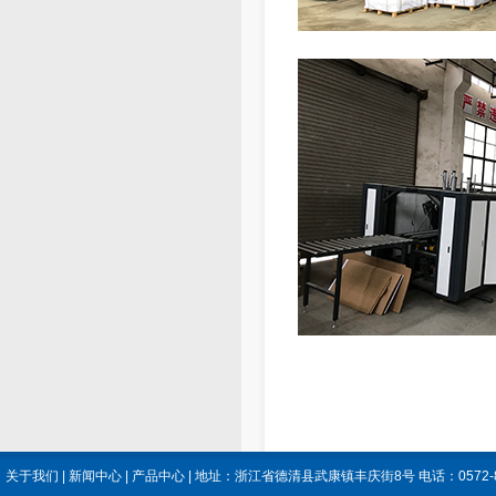
关于我们
|
新闻中心
|
产品中心
| 地址：浙江省德清县武康镇丰庆街8号 电话：0572-830