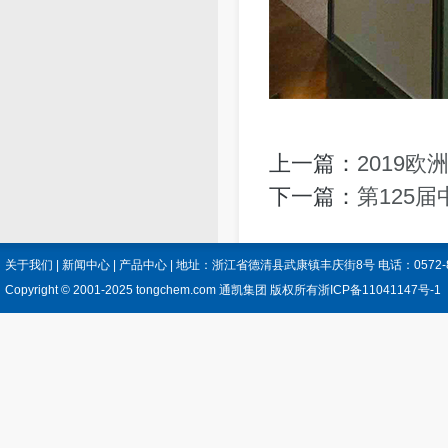
上一篇：
2019
下一篇：
第125
关于我们
|
新闻中心
|
产品中心
| 地址：浙江省德清县武康镇丰庆街8号 电话：0572-830
Copyright © 2001-2025 tongchem.com 通凯集团 版权所有
浙ICP备11041147号-1