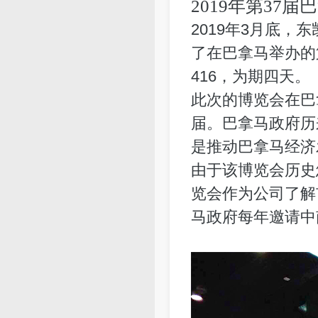
2019年第37
2019年3月底，
了在巴拿马举办的
416，为期四天。
此次的博览会在巴
届。巴拿马政府历
是推动巴拿马经济
由于该博览会历史
览会作为公司了解
马政府每年邀请中