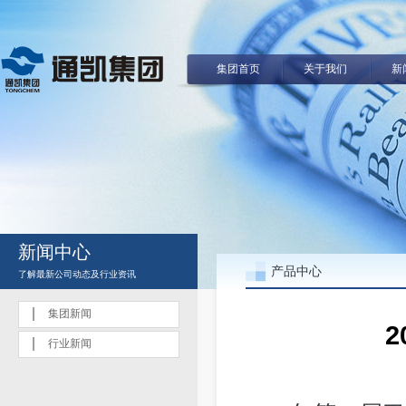
集团首页
关于我们
新
新闻中心
产品中心
了解最新公司动态及行业资讯
集团新闻
行业新闻